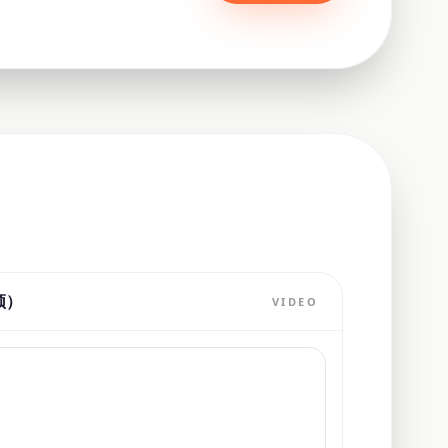
频）
VIDEO